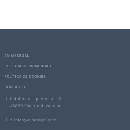
AVISO LEGAL
POLÍTICA DE PRIVACIDAD
POLÍTICA DE COOKIES
CONTACTO
Batalla de Lepanto, 14 - 1B
46880 Bocairent, Valencia
clinica@elsaregal.com