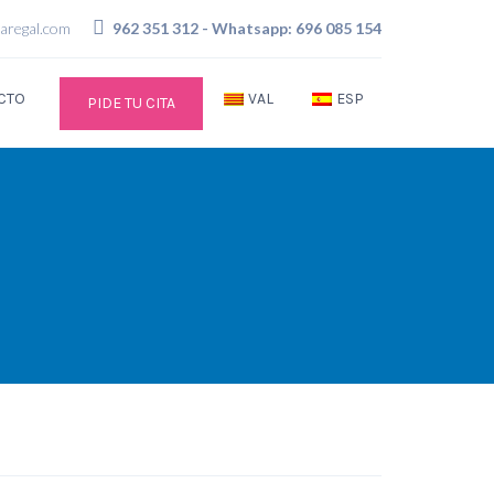
saregal.com
962 351 312 - Whatsapp: 696 085 154
CTO
VAL
ESP
PIDE TU CITA