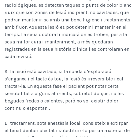
radiològiques, es detecten taques o punts de color blanc
guix que són zones de lesió incipient, no cavitades, que
podran mantenir-se amb una bona higiene i tractaments
amb fluor. Aquesta lesió es pot detenir i mantenir en el
temps. La seua doctora li indicarà on es troben, per a la
seua millor cura i manteniment, a més quedaran
registrades en la seua història clínica i es controlaran en
cada revisió.
Si la lesió està cavitada, si la sonda d’exploració
s’enganxa i el tacte és tou, la lesió és irreversible i cal
tractar-la. En aquesta fase el pacient pot notar certa
sensibilitat a alguns aliments, sobretot dolços, i a les
begudes fredes o calentes, però no sol existir dolor
continu o espontani.
El tractament, sota anestèsia local, consisteix a extirpar
el teixit dentari afectat i substituir-lo per un material de